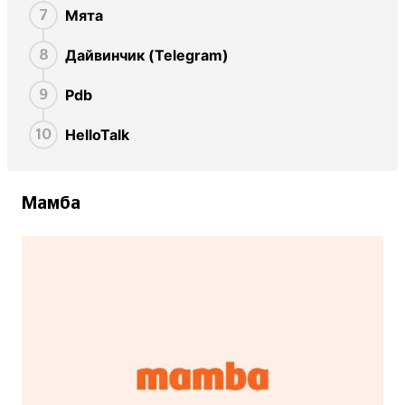
Мята
7
Дайвинчик (Telegram)
8
Pdb
9
HelloTalk
10
Мамба