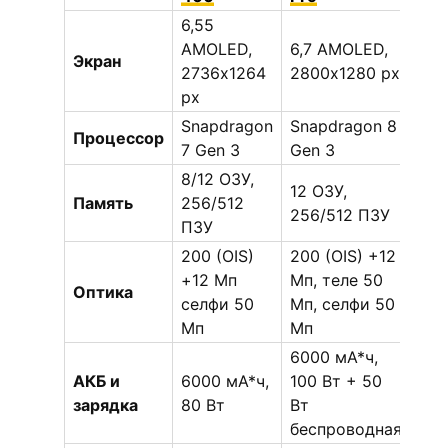
6,55
AMOLED,
6,7 AMOLED,
Экран
2736х1264
2800х1280 px
px
Snapdragon
Snapdragon 8
Процессор
7 Gen 3
Gen 3
8/12 ОЗУ,
12 ОЗУ,
Память
256/512
256/512 ПЗУ
ПЗУ
200 (OIS)
200 (OIS) +12
+12 Мп
Мп, теле 50
Оптика
селфи 50
Мп, селфи 50
Мп
Мп
6000 мА*ч,
АКБ и
6000 мА*ч,
100 Вт + 50
зарядка
80 Вт
Вт
беспроводная