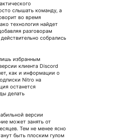
тактического
осто слышать команду, а
говорит во время
ако технология найдет
добавляя разговорам
 действительно собрались
 лишь избранным
версии клиента Discord
нет, как и информации о
одписки Nitro на
ция останется
ды делать
табильной версии
ние может занять от
есяцев. Тем не менее ясно
танут быть плоским гулом