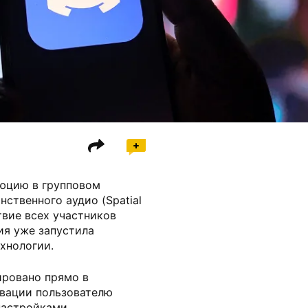
люцию в групповом
ственного аудио (Spatial
твие всех участников
ия уже запустила
хнологии.
ировано прямо в
ивации пользователю
настройками,