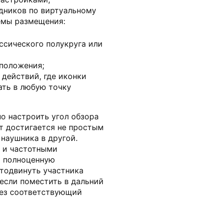
дников по виртуальному
емы размещения:
ассического полукруга или
сположения;
 действий, где иконки
ать в любую точку
о настроить угол обзора
т достигается не простым
наушника в другой.
 и частотными
я полноценную
отодвинуть участника
 если поместить в дальний
рез соответствующий