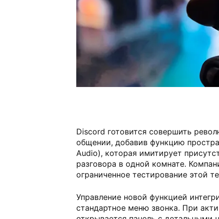
Discord готовится совершить рево
общении, добавив функцию простран
Audio), которая имитирует присутс
разговора в одной комнате. Компан
ограниченное тестирование этой те
Управление новой функцией интегр
стандартное меню звонка. При акт
открывается панель с детальными 