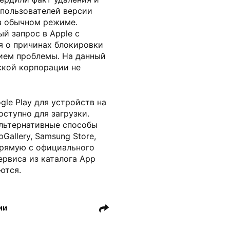
 пользователей версии
в обычном режиме.
й запрос в Apple с
я о причинах блокировки
ием проблемы. На данный
ской корпорации не
gle Play для устройств на
ступно для загрузки.
льтернативные способы
Gallery, Samsung Store,
напрямую с официального
ервиса из каталога App
ются.
ии