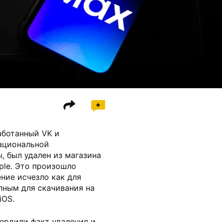
аботанный VK и
ациональной
 был удален из магазина
ple. Это произошло
ние исчезло как для
упным для скачивания на
iOS.
ердили факт удаления и