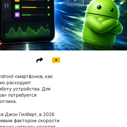
ndroid-смартфонов, как
йно расходуют
аботу устройства. Для
ов» потребуется
отчика.
ce Джон Гилберт, в 2026
ючевым фактором скорости
новную нагрузку создают