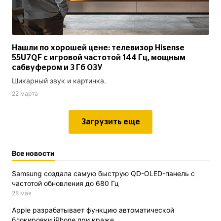
Нашли по хорошей цене: телевизор Hisense
55U7QF с игровой частотой 144 Гц, мощным
сабвуфером и 3 Гб ОЗУ
Шикарный звук и картинка.
22 марта
Загрузить еще
Все новости
Samsung создала самую быструю QD-OLED-панель с
частотой обновления до 680 Гц
28 мая
Apple разрабатывает функцию автоматической
блокировки iPhone при краже