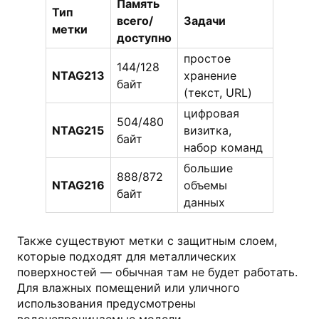
Память
Тип
всего/
Задачи
метки
доступно
простое
144/128
NTAG213
хранение
байт
(текст, URL)
цифровая
504/480
NTAG215
визитка,
байт
набор команд
большие
888/872
NTAG216
объемы
байт
данных
Также существуют метки с защитным слоем,
которые подходят для металлических
поверхностей — обычная там не будет работать.
Для влажных помещений или уличного
использования предусмотрены
водонепроницаемые модели.