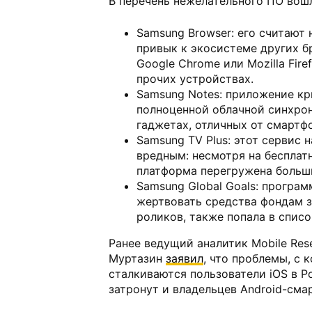
В перечень нежелательного ПО вош
Samsung Browser: его считают 
привык к экосистеме других б
Google Chrome или Mozilla Fire
прочих устройствах.
Samsung Notes: приложение кр
полноценной облачной синхро
гаджетах, отличных от смартф
Samsung TV Plus: этот сервис 
вредным: несмотря на бесплат
платформа перегружена больш
Samsung Global Goals: програ
жертвовать средства фондам 
роликов, также попала в спис
Ранее ведущий аналитик Mobile Res
Муртазин
заявил
, что проблемы, с 
сталкиваются пользователи iOS в Р
затронут и владельцев Android-сма