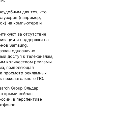
ли:
неудобным для тех, кто
раузеров (например,
fox) на компьютере и
итикуют за отсутствие
низации и поддержки на
онов Samsung.
назван однозначно
ный доступ к телеканалам,
им количеством рекламы.
мма, позволяющая
за просмотр рекламных
ок нежелательного ПО.
earch Group Эльдар
которыми сейчас
оссии, в перспективе
ртфонов.